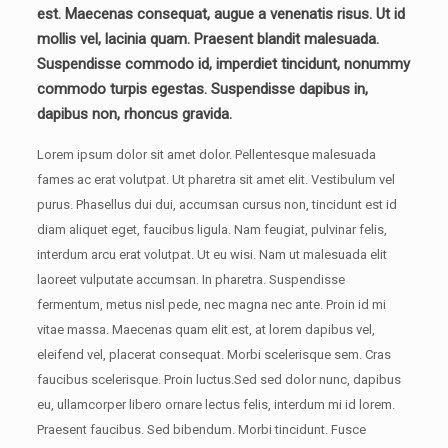
est. Maecenas consequat, augue a venenatis risus. Ut id
mollis vel, lacinia quam. Praesent blandit malesuada.
Suspendisse commodo id, imperdiet tincidunt, nonummy
commodo turpis egestas. Suspendisse dapibus in,
dapibus non, rhoncus gravida.
Lorem ipsum dolor sit amet dolor. Pellentesque malesuada
fames ac erat volutpat. Ut pharetra sit amet elit. Vestibulum vel
purus. Phasellus dui dui, accumsan cursus non, tincidunt est id
diam aliquet eget, faucibus ligula. Nam feugiat, pulvinar felis,
interdum arcu erat volutpat. Ut eu wisi. Nam ut malesuada elit
laoreet vulputate accumsan. In pharetra. Suspendisse
fermentum, metus nisl pede, nec magna nec ante. Proin id mi
vitae massa. Maecenas quam elit est, at lorem dapibus vel,
eleifend vel, placerat consequat. Morbi scelerisque sem. Cras
faucibus scelerisque. Proin luctus.Sed sed dolor nunc, dapibus
eu, ullamcorper libero ornare lectus felis, interdum mi id lorem.
Praesent faucibus. Sed bibendum. Morbi tincidunt. Fusce