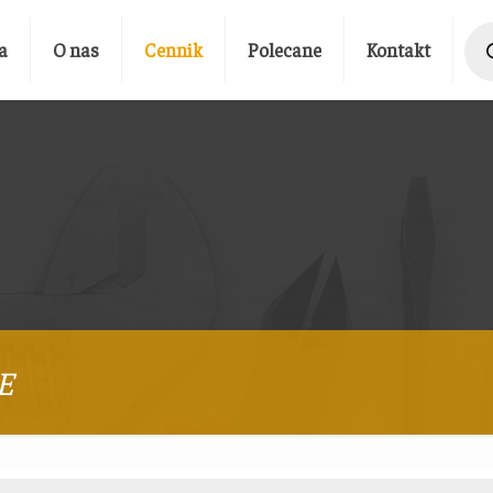
Prod
sear
a
O nas
Cennik
Polecane
Kontakt
E