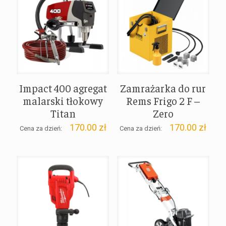
Impact 400 agregat
Zamrażarka do rur
malarski tłokowy
Rems Frigo 2 F –
Titan
Zero
170.00
zł
170.00
zł
Cena za dzień:
Cena za dzień: