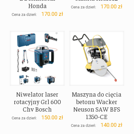
Honda
170.00
zł
Cena za dzień:
170.00
zł
Cena za dzień:
Niwelator laser
Maszyna do cięcia
rotacyjny Grl 600
betonu Wacker
Chv Bosch
Neuson SAW BFS
1350-CE
150.00
zł
Cena za dzień:
140.00
zł
Cena za dzień: