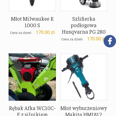
Młot Milwaukee K
Szlifierka
1000 S
podłogowa
Husqvarna PG 280
170.00
zł
Cena za dzień:
170.00
zł
Cena za dzień:
Rębak Afka WC10C-
Młot wyburzeniowy
E z silnikiem
Makita HM1812