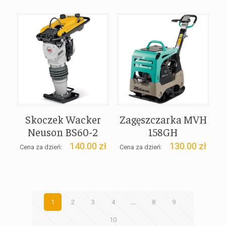
Skoczek Wacker
Zagęszczarka MVH
Neuson BS60-2
158GH
140.00
zł
130.00
zł
Cena za dzień:
Cena za dzień:
1
2
3
4
…
8
9
10