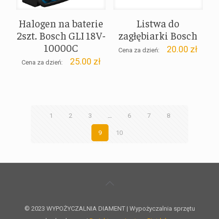
Halogen na baterie
Listwa do
2szt. Bosch GLI 18V-
zagłębiarki Bosch
10000C
20.00
zł
Cena za dzień:
25.00
zł
Cena za dzień:
1
2
3
…
6
7
8
9
10
© 2023 WYPOŻYCZALNIA DIAMENT | Wypożyczalnia sprzętu