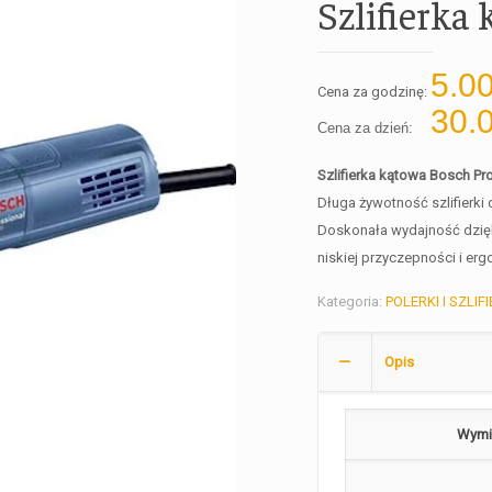
Szlifierka
5.0
Cena za godzinę:
30.
Cena za dzień:
Szlifierka kątowa Bosch P
Długa żywotność szlifierki
Doskonała wydajność dzięki
niskiej przyczepności i erg
Kategoria:
POLERKI I SZLIFI
Opis
Wymia