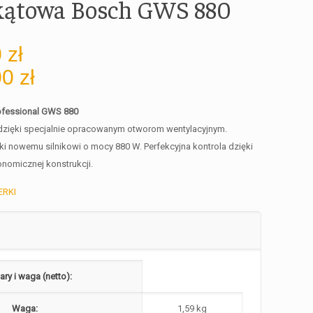
 kątowa Bosch GWS 880
0
zł
00
zł
rofessional GWS 880
 dzięki specjalnie opracowanym otworom wentylacyjnym.
 nowemu silnikowi o mocy 880 W. Perfekcyjna kontrola dzięki
onomicznej konstrukcji.
ERKI
ry i waga (netto):
Waga:
1,59 kg