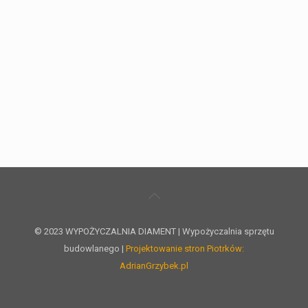
© 2023 WYPOŻYCZALNIA DIAMENT | Wypożyczalnia sprzętu
budowlanego |
Projektowanie stron Piotrków:
AdrianGrzybek.pl