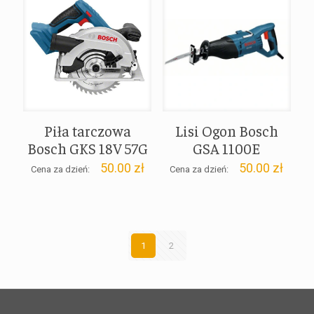
Piła tarczowa
Lisi Ogon Bosch
Bosch GKS 18V 57G
GSA 1100E
50.00
zł
50.00
zł
Cena za dzień:
Cena za dzień:
1
2