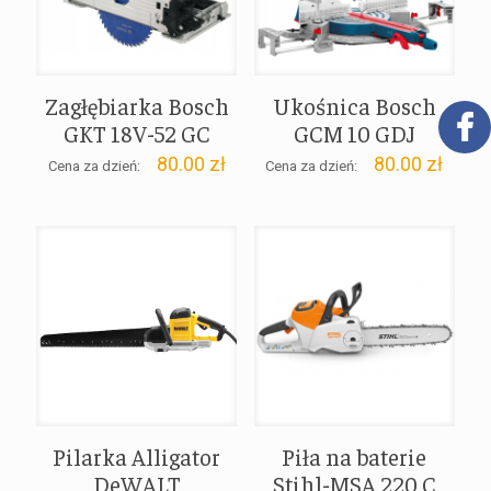
Zagłębiarka Bosch
Ukośnica Bosch
GKT 18V-52 GC
GCM 10 GDJ
80.00
zł
80.00
zł
Cena za dzień:
Cena za dzień:
Pilarka Alligator
Piła na baterie
DeWALT
Stihl-MSA 220 C