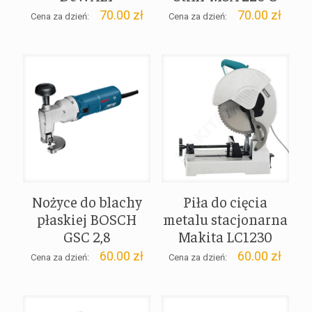
70.00
zł
70.00
zł
Cena za dzień:
Cena za dzień:
Nożyce do blachy
Piła do cięcia
płaskiej BOSCH
metalu stacjonarna
GSC 2,8
Makita LC1230
60.00
zł
60.00
zł
Cena za dzień:
Cena za dzień: