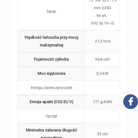
15″ SN .325″ 1,5
mm S35G
Silnik
Nr art.:
970 50 19‑15
Prędkość łańcucha przy mocy
21,3 m/s
maksymalnej
Pojemność cylindra
59,8 cm³
Moc wyjściowa
3,5 kW
Emisja zanieczyszczeń
Emisja spalin (CO2 EU V)
777 g/kWh
Sprzęt
Minimalna zalecana długość
33 cm
prowadnicy