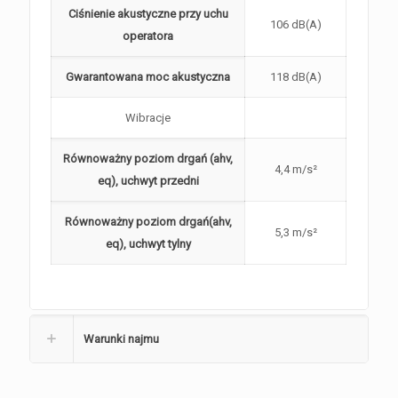
Ciśnienie akustyczne przy uchu
106 dB(A)
operatora
Gwarantowana moc akustyczna
118 dB(A)
Wibracje
Równoważny poziom drgań (ahv,
4,4 m/s²
eq), uchwyt przedni
Równoważny poziom drgań(ahv,
5,3 m/s²
eq), uchwyt tylny
Warunki najmu