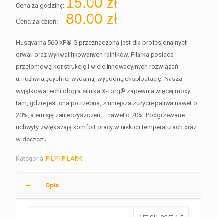
15.00
zł
Cena za godzinę:
80.00
zł
Cena za dzień:
Husqvarna 560 XP® G przeznaczona jest dla profesjonalnych
drwali oraz wykwalifikowanych rolników. Pilarka posiada
przełomową konstrukcję i wiele innowacyjnych rozwiązań
umożliwiających jej wydajną, wygodną eksploatację. Nasza
wyjątkowa technologia silnika X-Torq® zapewnia więcej mocy
tam, gdzie jest ona potrzebna, zmniejsza zużycie paliwa nawet o
20%, a emisję zanieczyszczeń – nawet o 70%. Podgrzewane
uchwyty zwiększają komfort pracy w niskich temperaturach oraz
w deszczu.
Kategoria:
PIŁY I PILARKI
Opis