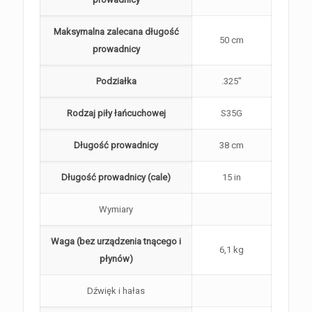
Maksymalna zalecana długość
50 cm
prowadnicy
Podziałka
.325″
Rodzaj piły łańcuchowej
S35G
Długość prowadnicy
38 cm
Długość prowadnicy (cale)
15 in
Wymiary
Waga (bez urządzenia tnącego i
6,1 kg
płynów)
Dźwięk i hałas