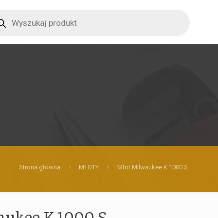
ucts
ch
Strona główna
MŁOTY
Młot Milwaukee K 1000 S
aukee K 1000 S