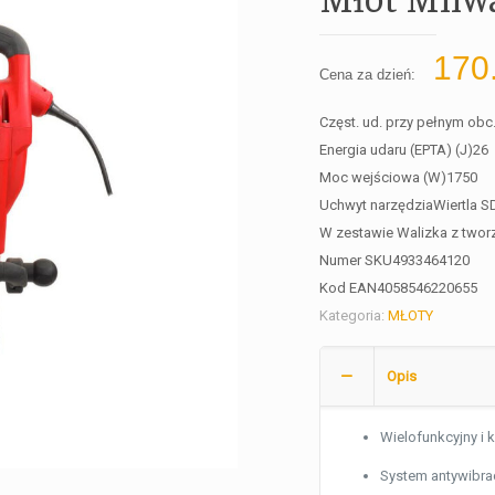
170
Cena za dzień:
Częst. ud. przy pełnym obc.
Energia udaru (EPTA) (J)
26
Moc wejściowa (W)
1750
Uchwyt narzędzia
Wiertla 
W zestawie
Walizka z two
Numer SKU
4933464120
Kod EAN
4058546220655
Kategoria:
MŁOTY
Opis
Wielofunkcyjny i 
System antywibra