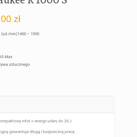
.00
zł
 (ud./min)
1400 – 1950
SDS-Max
rzywa sztucznego
kompaktowy młot o energii udaru do 26 J
cyjny gwarantuje długą i bezpieczną pracę