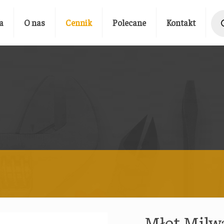
Prod
sear
a
O nas
Cennik
Polecane
Kontakt
Młot Milw