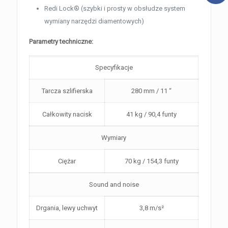
Redi Lock® (szybki i prosty w obsłudze system
wymiany narzędzi diamentowych)
Parametry techniczne:
Specyfikacje
Tarcza szlifierska
280 mm / 11 “
Całkowity nacisk
41 kg / 90,4 funty
Wymiary
Ciężar
70 kg / 154,3 funty
Sound and noise
Drgania, lewy uchwyt
3,8 m/s²