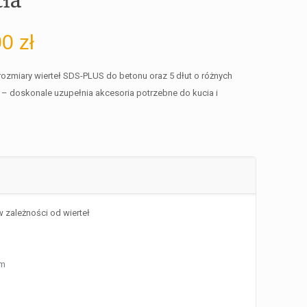
00
zł
rozmiary wierteł SDS-PLUS do betonu oraz 5 dłut o różnych
 – doskonale uzupełnia akcesoria potrzebne do kucia i
w zależności od wierteł
m
mm
m