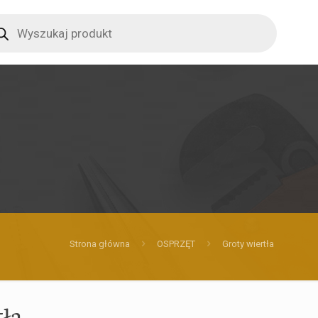
ucts
ch
Strona główna
OSPRZĘT
Groty wiertła
tła