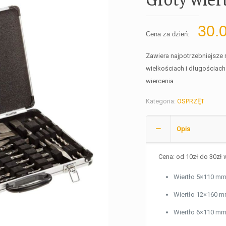
30.
Cena za dzień:
Zawiera najpotrzebniejsze 
wielkościach i długościach
wiercenia
Kategoria:
OSPRZĘT
Opis
Cena: od 10zł do 30zł 
Wiertło 5×110 m
Wiertło 12×160 
Wiertło 6×110 m