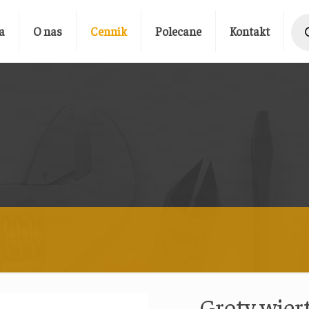
Prod
sear
a
O nas
Cennik
Polecane
Kontakt
Groty wier