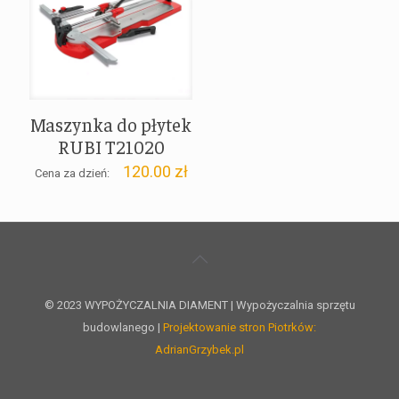
Maszynka do płytek
RUBI T21020
120.00
zł
Cena za dzień:
© 2023 WYPOŻYCZALNIA DIAMENT | Wypożyczalnia sprzętu
budowlanego |
Projektowanie stron Piotrków:
AdrianGrzybek.pl