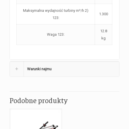
Maksymalna wydajność turbiny m³/h 2)
1.300
123:
12.8
Waga 123:
kg
Warunki najmu
Podobne produkty