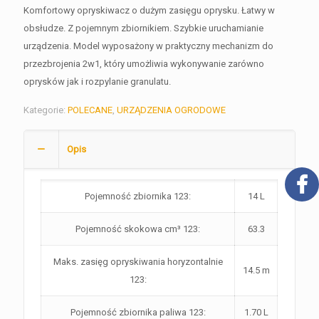
Komfortowy opryskiwacz o dużym zasięgu oprysku. Łatwy w
obsłudze. Z pojemnym zbiornikiem. Szybkie uruchamianie
urządzenia. Model wyposażony w praktyczny mechanizm do
przezbrojenia 2w1, który umożliwia wykonywanie zarówno
oprysków jak i rozpylanie granulatu.
Kategorie:
POLECANE
,
URZĄDZENIA OGRODOWE
Opis
Pojemność zbiornika 123:
14 L
Pojemność skokowa cm³ 123:
63.3
Maks. zasięg opryskiwania horyzontalnie
14.5 m
123:
Pojemność zbiornika paliwa 123:
1.70 L