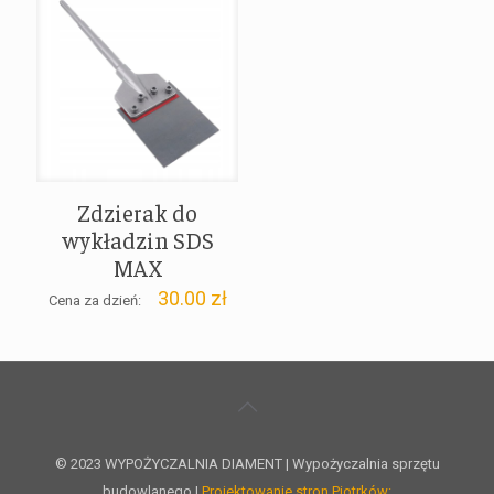
Zdzierak do
wykładzin SDS
MAX
30.00
zł
Cena za dzień:
© 2023 WYPOŻYCZALNIA DIAMENT | Wypożyczalnia sprzętu
budowlanego |
Projektowanie stron Piotrków: