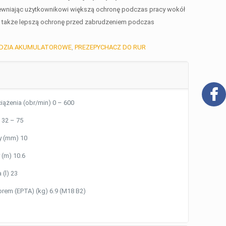
pewniając użytkownikowi większą ochronę podczas pracy wokół
a także lepszą ochronę przed zabrudzeniem podczas
DZIA AKUMULATOROWE
,
PREZEPYCHACZ DO RUR
iążenia (obr/min) 0 – 600
 32 – 75
y (mm) 10
 (m) 10.6
(l) 23
rem (EPTA) (kg) 6.9 (M18 B2)