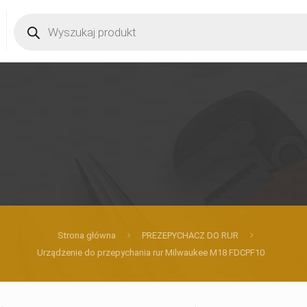
Products
search
Strona główna
PREZEPYCHACZ DO RUR
Urządzenie do przepychania rur Milwaukee M18 FDCPF10