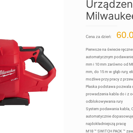
Urządzeni
Milwauke
60.
Cena za dzień:
Pierwsze na świecie ręczne
automatycznym podawaniem 
mm i 10 mm zarówno od MIL
mm, do 15 m w głąb rury, e
możliwe przy pracy z prz
Płaska podstawa pozwala u
prowadzenia kabla do i z 
odblokowywania rury
System podawania kabla, C
automatycznie dopasowuje 
najdokładniejszą pracę
M18 ™ SWITCH PACK ™ zawie