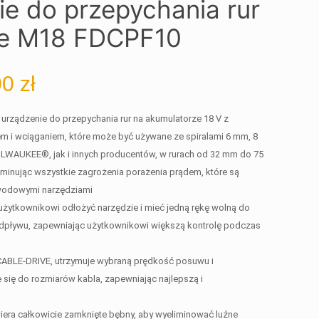
e do przepychania rur
e M18 FDCPF10
00
zł
 urządzenie do przepychania rur na akumulatorze 18 V z
i wciąganiem, które może być używane ze spiralami 6 mm, 8
WAUKEE®, jak i innych producentów, w rurach od 32 mm do 75
liminując wszystkie zagrożenia porażenia prądem, które są
ewodowymi narzędziami
żytkownikowi odłożyć narzędzie i mieć jedną rękę wolną do
odpływu, zapewniając użytkownikowi większą kontrolę podczas
ABLE-DRIVE, utrzymuje wybraną prędkość posuwu i
się do rozmiarów kabla, zapewniając najlepszą i
ra całkowicie zamknięte bębny, aby wyeliminować luźne