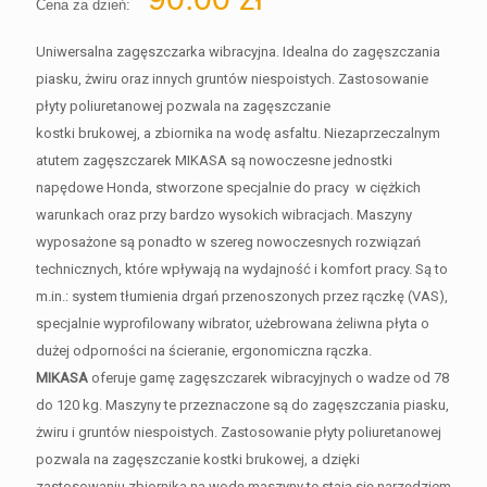
Cena za dzień:
Uniwersalna zagęszczarka wibracyjna. Idealna do zagęszczania
piasku, żwiru oraz innych gruntów niespoistych. Zastosowanie
płyty poliuretanowej pozwala na zagęszczanie
kostki brukowej, a zbiornika na wodę asfaltu. Niezaprzeczalnym
atutem zagęszczarek MIKASA są nowoczesne jednostki
napędowe Honda, stworzone specjalnie do pracy w ciężkich
warunkach oraz przy bardzo wysokich wibracjach. Maszyny
wyposażone są ponadto w szereg nowoczesnych rozwiązań
technicznych, które wpływają na wydajność i komfort pracy. Są to
m.in.: system tłumienia drgań przenoszonych przez rączkę (VAS),
specjalnie wyprofilowany wibrator, użebrowana żeliwna płyta o
dużej odporności na ścieranie, ergonomiczna rączka.
MIKASA
oferuje gamę zagęszczarek wibracyjnych o wadze od 78
do 120 kg. Maszyny te przeznaczone są do zagęszczania piasku,
żwiru i gruntów niespoistych. Zastosowanie płyty poliuretanowej
pozwala na zagęszczanie kostki brukowej, a dzięki
zastosowaniu zbiornika na wodę maszyny te stają się narzędziem