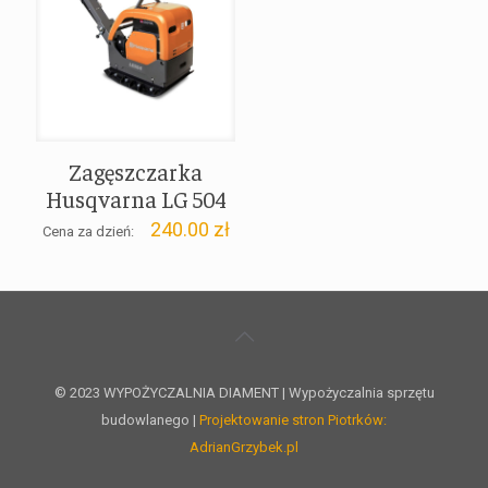
Zagęszczarka
Husqvarna LG 504
240.00
zł
Cena za dzień:
© 2023 WYPOŻYCZALNIA DIAMENT | Wypożyczalnia sprzętu
budowlanego |
Projektowanie stron Piotrków:
AdrianGrzybek.pl