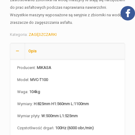
do prac asfaltowych podczas naprawiania nawierzchni.
Wszystkie maszyny wyposażone są seryjnie z zbiorniki na wodę i
zraszacze do zagęszczania asfaltu.
Kategoria:
ZAGĘSZCZARKI
Opis
Producent:
MIKASA
Model:
MVC-T100
Waga:
104kg
Wymiary:
H:825mm H1:560mm L:1100mm
Wymiar płyty:
W:500mm L1:525mm
Częstotliwość drgań:
100Hz (6000 obr./min)