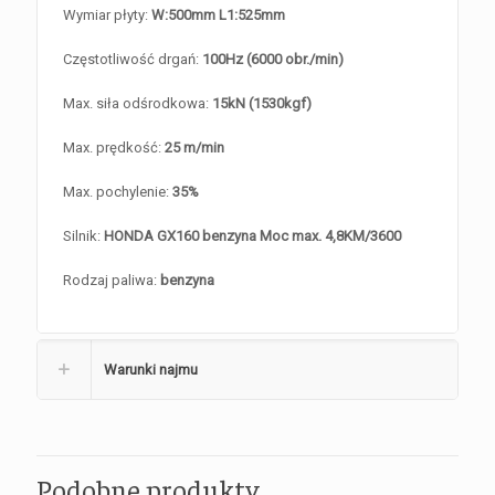
Wymiar płyty:
W:500mm L1:525mm
Częstotliwość drgań:
100Hz (6000 obr./min)
Max. siła odśrodkowa:
15kN (1530kgf)
Max. prędkość:
25 m/min
Max. pochylenie:
35%
Silnik:
HONDA GX160 benzyna Moc max. 4,8KM/3600
Rodzaj paliwa:
benzyna
Warunki najmu
Podobne produkty