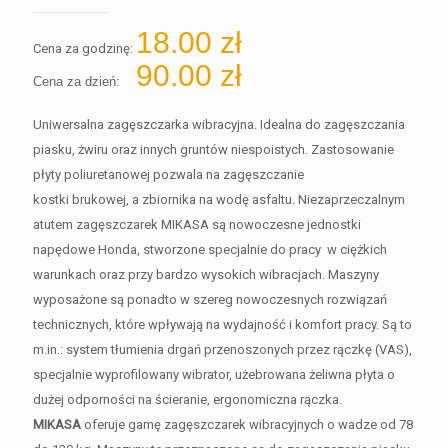
18.00
zł
Cena za godzinę:
90.00
zł
Cena za dzień:
Uniwersalna zagęszczarka wibracyjna. Idealna do zagęszczania
piasku, żwiru oraz innych gruntów niespoistych. Zastosowanie
płyty poliuretanowej pozwala na zagęszczanie
kostki brukowej, a zbiornika na wodę asfaltu. Niezaprzeczalnym
atutem zagęszczarek MIKASA są nowoczesne jednostki
napędowe Honda, stworzone specjalnie do pracy w ciężkich
warunkach oraz przy bardzo wysokich wibracjach. Maszyny
wyposażone są ponadto w szereg nowoczesnych rozwiązań
technicznych, które wpływają na wydajność i komfort pracy. Są to
m.in.: system tłumienia drgań przenoszonych przez rączkę (VAS),
specjalnie wyprofilowany wibrator, użebrowana żeliwna płyta o
dużej odporności na ścieranie, ergonomiczna rączka.
MIKASA
oferuje gamę zagęszczarek wibracyjnych o wadze od 78