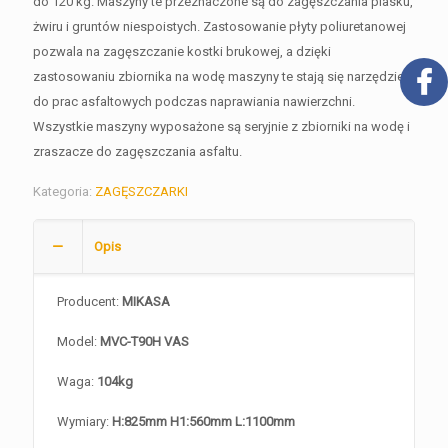
do 120 kg. Maszyny te przeznaczone są do zagęszczania piasku,
żwiru i gruntów niespoistych. Zastosowanie płyty poliuretanowej
pozwala na zagęszczanie kostki brukowej, a dzięki
zastosowaniu zbiornika na wodę maszyny te stają się narzędziem
do prac asfaltowych podczas naprawiania nawierzchni.
Wszystkie maszyny wyposażone są seryjnie z zbiorniki na wodę i
zraszacze do zagęszczania asfaltu.
Kategoria:
ZAGĘSZCZARKI
Opis
Producent:
MIKASA
Model:
MVC-T90H VAS
Waga:
104kg
Wymiary:
H:825mm H1:560mm L:1100mm