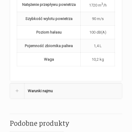
3
Natężenie przepływu powietrza
1720 m
/h
Szybkość wylotu powietrza
90 m/s
Poziom hałasu
100 dB(A)
Pojemność zbiornika paliwa
1,4 L
Waga
10,2 kg
Warunki najmu
Podobne produkty