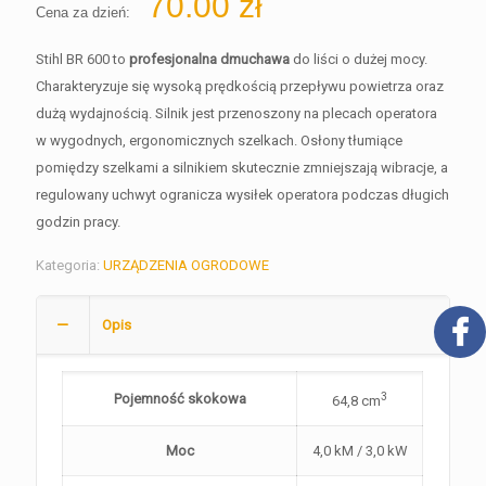
70.00
zł
Cena za dzień:
Stihl BR 600 to
profesjonalna dmuchawa
do liści o dużej mocy.
Charakteryzuje się wysoką prędkością przepływu powietrza oraz
dużą wydajnością. Silnik jest przenoszony na plecach operatora
w wygodnych, ergonomicznych szelkach. Osłony tłumiące
pomiędzy szelkami a silnikiem skutecznie zmniejszają wibracje, a
regulowany uchwyt ogranicza wysiłek operatora podczas długich
godzin pracy.
Kategoria:
URZĄDZENIA OGRODOWE
Opis
3
Pojemność skokowa
64,8 cm
Moc
4,0 kM / 3,0 kW