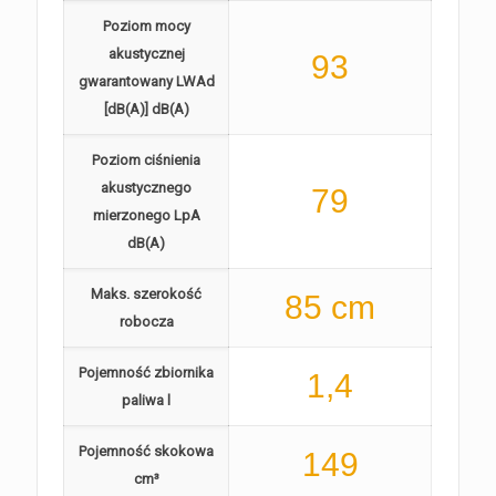
Poziom mocy
akustycznej
93
gwarantowany LWAd
[dB(A)] dB(A)
Poziom ciśnienia
akustycznego
79
mierzonego LpA
dB(A)
Maks. szerokość
85 cm
robocza
Pojemność zbiornika
1,4
paliwa l
Pojemność skokowa
149
cm³