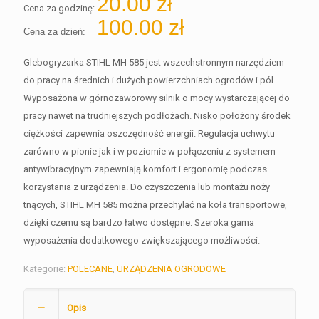
20.00
zł
Cena za godzinę:
100.00
zł
Cena za dzień:
Glebogryzarka STIHL MH 585 jest wszechstronnym narzędziem
do pracy na średnich i dużych powierzchniach ogrodów i pól.
Wyposażona w górnozaworowy silnik o mocy wystarczającej do
pracy nawet na trudniejszych podłożach. Nisko położony środek
ciężkości zapewnia oszczędność energii. Regulacja uchwytu
zarówno w pionie jak i w poziomie w połączeniu z systemem
antywibracyjnym zapewniają komfort i ergonomię podczas
korzystania z urządzenia. Do czyszczenia lub montażu noży
tnących, STIHL MH 585 można przechylać na koła transportowe,
dzięki czemu są bardzo łatwo dostępne. Szeroka gama
wyposażenia dodatkowego zwiększającego możliwości.
Kategorie:
POLECANE
,
URZĄDZENIA OGRODOWE
Opis