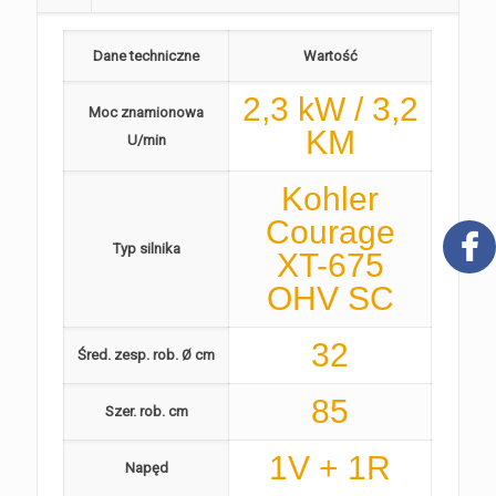
Dane techniczne
Wartość
2,3 kW / 3,2
Moc znamionowa
KM
U/min
Kohler
Courage
Typ silnika
XT-675
OHV SC
32
Śred. zesp. rob. Ø cm
85
Szer. rob. cm
1V + 1R
Napęd