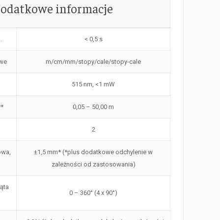
odatkowe informacje
.
< 0,5 s
owe
m/cm/mm/stopy/cale/stopy-cale
515 nm, <1 mW
y*
0,05 – 50,00 m
2
owa,
±1,5 mm* (*plus dodatkowe odchylenie w
zależności od zastosowania)
ąta
0 – 360° (4 x 90°)