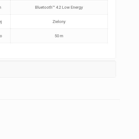
h
Bluetooth™ 4.2 Low Energy
ej
Zielony
do
50 m