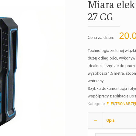
Miara ele
27 CG
20.
Cena za dzień:
Technologia zielonej wiąz
dużej odległości, wykonyw
Idealne narzędzie do pracy
wysokości 1,5 metra, stop
wstrząsy
Szybka dokumentacja i błys
współpracy z aplikacją B
Kategorie:
ELEKTRONARZĘ
Opis