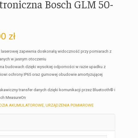
ktroniczna Bosch GLM 50-
00
zł
ki laserowej zapewnia doskonałą widoczność przy pomiarach z
anych w jasnym otoczeniu
 na budowach dzięki wysokiej odporności w razie upadku z
niowi ochrony IP65 oraz gumowej obudowie amortyzującej
kawiczny transfer danych dzięki komunikacji przez Bluetooth® i
osch MeasureOn
DZIA AKUMULATOROWE
,
URZĄDZENIA POMIAROWE