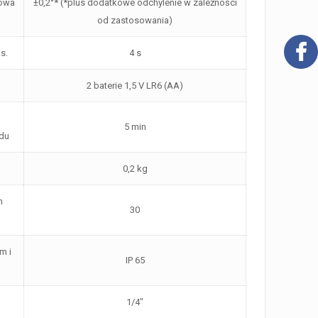
owa
±0,2°* (*plus dodatkowe odchylenie w zależności
od zastosowania)
s.
4 s
2 baterie 1,5 V LR6 (AA)
5 min
ądu
0,2 kg
h
30
m i
IP 65
1/4″