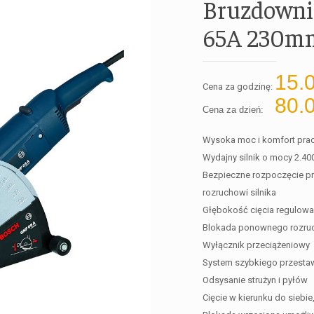
Bruzdown
65A 230m
15.
Cena za godzinę:
80.
Cena za dzień:
Wysoka moc i komfort pra
Wydajny silnik o mocy 2.4
Bezpieczne rozpoczęcie pr
rozruchowi silnika
Głębokość cięcia regulowa
Blokada ponownego rozru
Wyłącznik przeciążeniowy
System szybkiego przestaw
Odsysanie strużyn i pyłów
Cięcie w kierunku do siebi