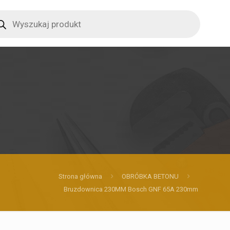
ucts
ch
Strona główna
OBRÓBKA BETONU
Bruzdownica 230MM Bosch GNF 65A 230mm