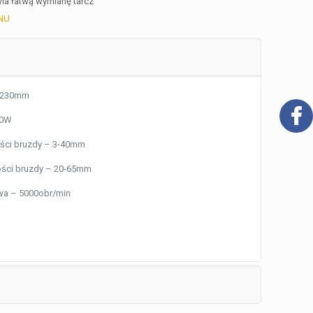
ia łatwą wymianę tarcz
NU
– 230mm
00W
ości bruzdy – 3-40mm
ości bruzdy – 20-65mm
wa – 5000obr/min