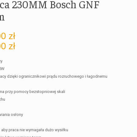
ica 230MM Bosch GNF
m
00
zł
00
zł
cy
00W
acy dzięki ogranicznikowi prądu rozruchowego i łagodnemu
na przy pomocy bezstopniowej skali
chu
iania osłony
e, aby praca nie wymagała dużo wysiłku