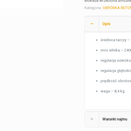
Blokada wrzeciona umożliw
Kategoria:
OBRÓBKA BETO
Opis
średnica tarczy 
moc silnika – 24
regulacja szerok
regulacja głębok
prędkość obroto
waga – 8,4 kg
Warunki najmu