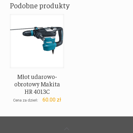
Podobne produkty
Młot udarowo-
obrotowy Makita
HR 4013C
60.00
zł
Cena za dzień: