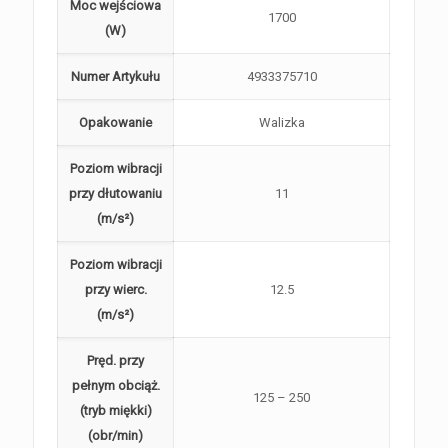
Moc wejściowa
1700
(W)
Numer Artykułu
4933375710
Opakowanie
Walizka
Poziom wibracji
przy dłutowaniu
11
(m/s²)
Poziom wibracji
przy wierc.
12.5
(m/s²)
Pręd. przy
pełnym obciąż.
125 – 250
(tryb miękki)
(obr/min)