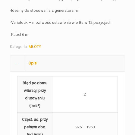
-Idealny do stosowania z generatorami
-Variolock – możliwość ustawienia wiertła w 12 pozycjach
-Kabel 6 m
Kategoria:
MŁOTY
Opis
Błąd poziomu
wibracji przy
2
dłutowaniu
(m/s²)
Częst. ud. przy
pełnym obc.
975 – 1950
(ud./min)