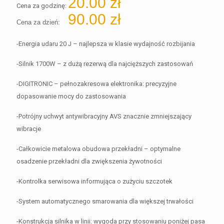
20.00
zł
Cena za godzinę:
90.00
zł
Cena za dzień:
-Energia udaru 20 J – najlepsza w klasie wydajność rozbijania
-Silnik 1700W – z dużą rezerwą dla najcięższych zastosowań
-DIGITRONIC – pełnozakresowa elektronika: precyzyjne
dopasowanie mocy do zastosowania
-Potrójny uchwyt antywibracyjny AVS znacznie zmniejszający
wibracje
-Całkowicie metalowa obudowa przekładni – optymalne
osadzenie przekładni dla zwiększenia żywotności
-Kontrolka serwisowa informująca o zużyciu szczotek
-System automatycznego smarowania dla większej trwałości
-Konstrukcja silnika w linii: wygoda przy stosowaniu poniżej pasa